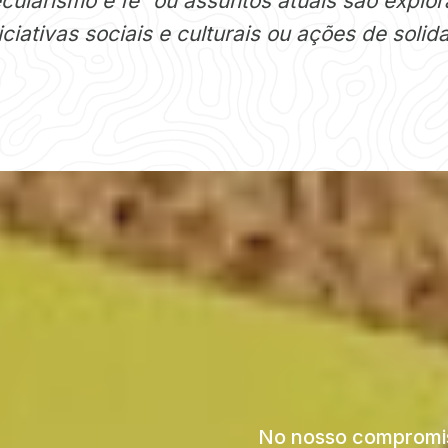
ecularismo e fé” ou assuntos atuais são explo
ciativas sociais e culturais ou ações de solid
No nosso compromis