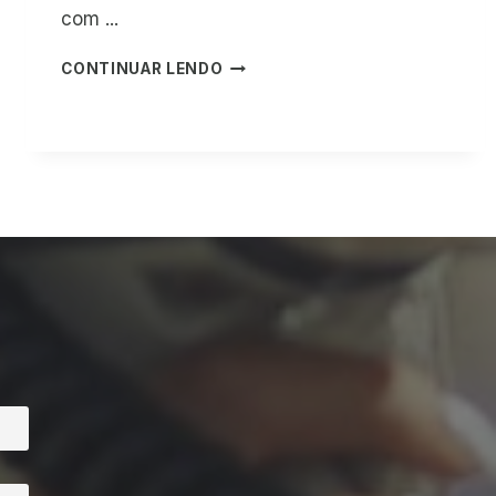
com ...
L
CONTINUAR LENDO
U
A
N
O
M
A
R
I
F
A
Z
1
0
0
A
N
O
S