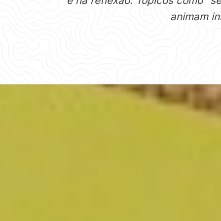
e na reflexão. Tópicos como “s
animam ini