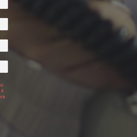
no
 A
iva