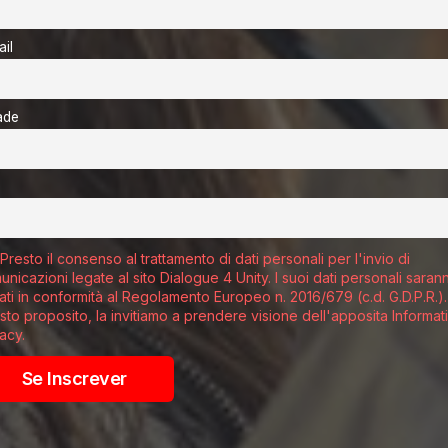
il
ade
Presto il consenso al trattamento di dati personali per l'invio di
nicazioni legate al sito Dialogue 4 Unity. I suoi dati personali saran
tati in conformità al Regolamento Europeo n. 2016/679 (c.d. G.D.P.R.).
sto proposito, la invitiamo a prendere visione dell'apposita Informat
acy.