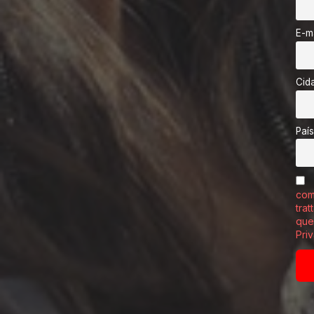
S
P
E-ma
A
D
A
Cid
S
E
M
R
País
E
L
H
A
comu
S
trat
D
que
E
Priv
A
R
A
D
O