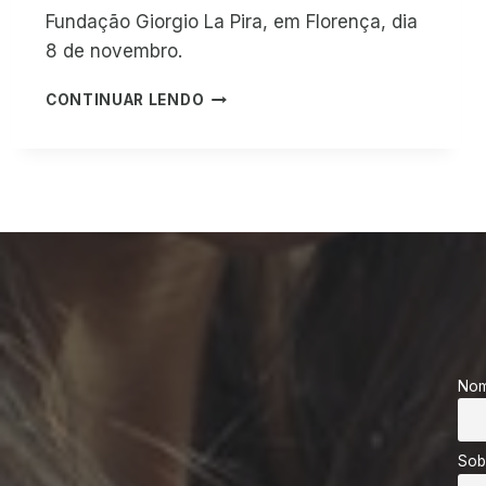
Fundação Giorgio La Pira, em Florença, dia
8 de novembro.
E
CONTINUAR LENDO
L
E
S
T
R
A
N
S
F
O
R
M
No
A
R
Ã
O
Sob
E